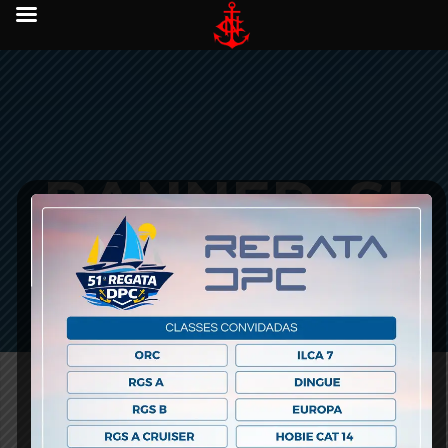
BANNER_SI
TE
junho 13, 2017 -
0 comments
-