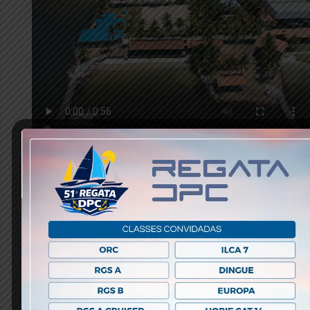
Espaços Charitas – Diversas
opções para o seu evento!
No nosso Clube, seu evento terá o espaço e o
conforto que você e seus convidados merecem.
Nosso amplo Salão, Almirante Maximiano conta com
aparelhos de climatização de ambiente de alta
potência, para que você possa realizar
confortavelmente eventos inesquecíveis. Temos