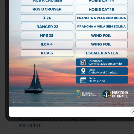
também o Espaço Scaffo, um ambiente ideal para
festas mais exclusivas. As áreas externas como as
Churrasqueiras e o Deck, também estão disponíveis
para festas.
Associações de turma terão isenção do aluguel dos
espaços (caso utilizem os serviços de buffet do
Restaurante do Clube).
Para mais informações e reservas, fale com a
nossa Secretaria Social (21) 2109-8114 (também
WhatsApp).
Faça parte do nosso clube!
PRÓXIMOS EVENTOS
No momento não há novos eventos
marcados.