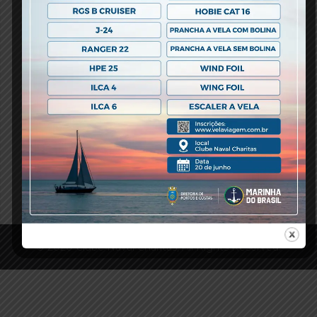
novembro 25, 2017 -
0 comments
-
Notícias
Uma parceria entre Clube Naval Charitas e Canal Niterói.
Clique nos links abaixo e confira os vídeos com as matérias
produzidas pelo Canal Niterói. Inauguração da piscina do
Clube […]
READ MORE
novembro 01, 2017 -
0 comments
-
Eventos
READ MORE
© 2020 Clube Naval Charitas, All Rights Reserved.