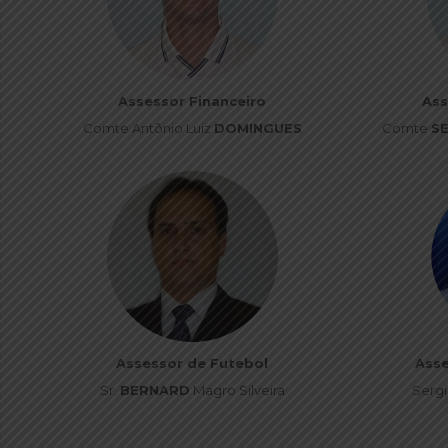
Assessor Financeiro
Ass
Comte Antônio Luiz
DOMINGUES
Comte
S
Assessor de Futebol
Ass
Sr.
BERNARD
Magro Silveira
Sergi