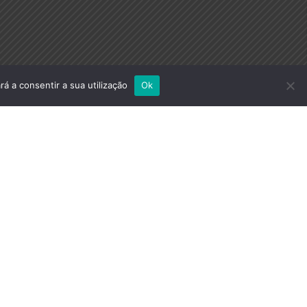
rá a consentir a sua utilização
Ok
ph
Rabello de V. Rosa
CMG Altineu Pires
Miguens
1993 a 11/06/1995
12/06/1995 a 02/02/1996
CMG
Luís Fernando
C. dos
Santos
12/06/2003 a 11/06/2007