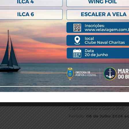
DIRETORIA
Comodoro
Comandante Marcelo Luis
Sea
Capitão de Mar e Guerra (Ref)
Período:
08 de Julho 2026 aos