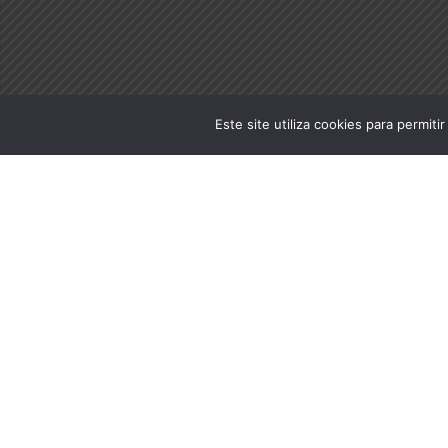
Este site utiliza cookies para permiti
CMG Nilson
Victorino
da Silva
CF Marcos Alberto B
12/06/1983 a 11/06/1985
12/06/1985 a 11/