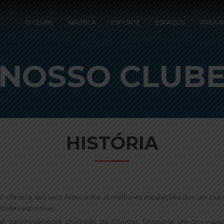
O CLUBE
NÁUTICA
ESPORTE
ESPAÇOS
ÁREA R
NOSSO CLUB
HISTÓRIA
oferece aos seus Associados as melhores instalações que um club
idades esportivas.
, carinhosamente chamado de Charitas, tornou-se um dos espaç