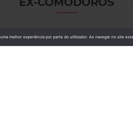
EX-COMODOROS
r uma melhor experiência por parte do utilizador. Ao navegar no site esta
.
Honaiser
CMG Egberto R. da
Silva Filho
CMG
Ral
06/1991
12/06/1991 a 11/06/1993
12/06/