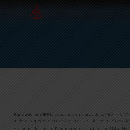
Fundado em 1983,
ocupando uma área de 57.480m², o CNC 
melhores opções de Niterói para o lazer, descontração e ativ
Ao longo do anos o Departamento Náutico do Clube Naval