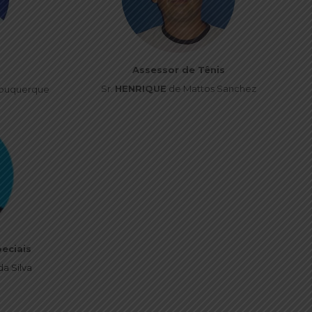
Assessor de Tênis
Sr.
HENRIQUE
de Mattos Sanchez
lbuquerque
eciais
da Silva