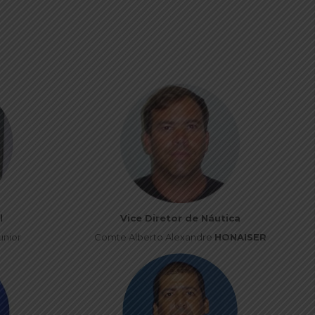
l
Vice Diretor de Náutica
nior
Comte Alberto Alexandre
HONAISER