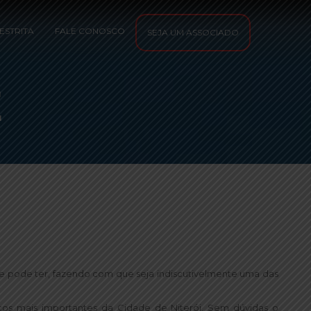
ESTRITA
FALE CONOSCO
SEJA UM ASSOCIADO
E
e pode ter, fazendo com que seja indiscutivelmente uma das
os mais importantes da Cidade de Niterói. Sem dúvidas o