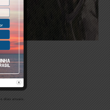
bra
Pinto
 dias atuais.