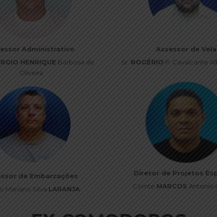
essor Administrativo
Assessor de Vela
ERGIO HENRIQUE
Barbosa de
Sr.
ROGÉRIO
P. Cavalcante A
Oliveira
Diretor de Projetos Esp
essor de Embarcações
Comte
MARCOS
Antonio 
o Mariano Silva
LARANJA