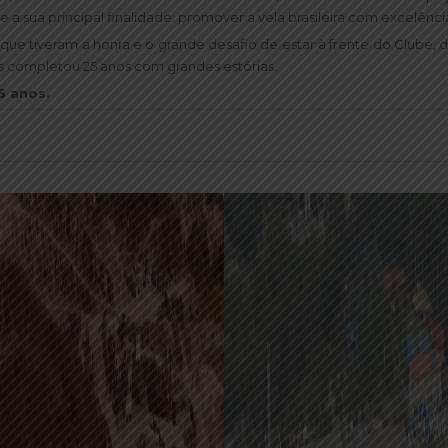
 sua principal finalidade: promover a vela brasileira com excelênci
que tiveram a honra e o grande desafio de estar à frente do Clube,
as completou 25 anos com grandes estórias.
5 anos.