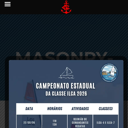
MASONRY-
10
setembro 16, 2015 -
0 comments
-