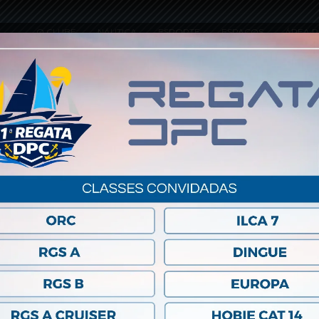
O CLUBE
NÁUTICA
ESPORTE
ESPAÇOS
ÁREA R
-20180221-WA