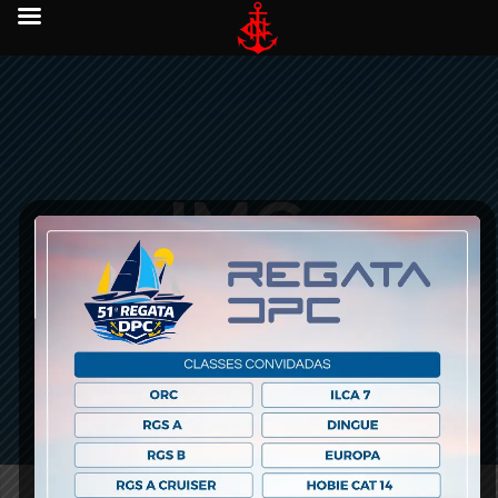
IMG-
20180221-
WA0028