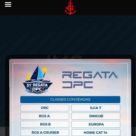
IMG-
20180221-
WA0024