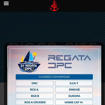
DIOGO_SITE
_BANNER
novembro 24, 2017 -
0 comments
-