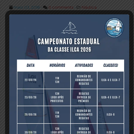
maio 03, 2018 -
0 comments
-
Náutica
O Clube Naval Charitas abrirá suas portas para debater e
estudar sobre uma importante questão: a segurança da
navegação para os praticantes de vela e motor.
Salvaguardar a vida humana e o patrimônio, esse é o
principal objetivo. O Curso irá ocorrer no dias 13-16-20-23-
27 e 30 de Junho, 2018. Os responsáveis por ministrar o
curso são os profissionais altamente qualificados
CMG
(RM1-T) ANGELA FERNANDES e CC (RM1-T)
CARVALHO
. Angela é Meteorologista com experiência de
25 anos no Serviço Meteorológico Marinho. Carvalho é
Hidrógrafo com 25 anos de experiência em cartografia
náutica digital.
Valor do Curso: R$ 800,00
15% de desconto para os 5 primeiros inscritos
Total de 30 vagas