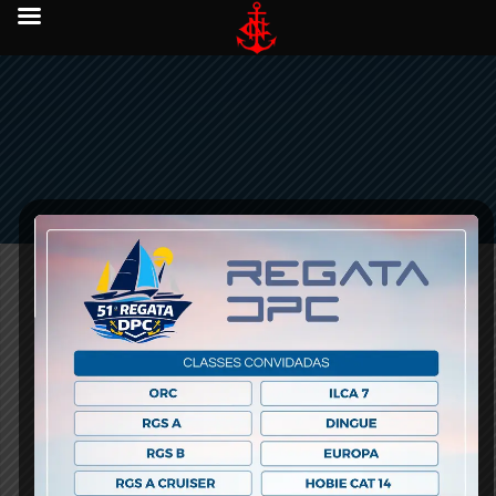
Este evento já passou.
Regata Almirante Tamandaré
08/12/2024
AR – REGATA ALMIRANTE TAMANDARÉ