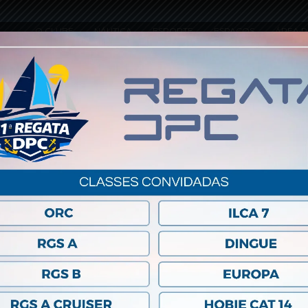
O CLUBE
NÁUTICA
ESPORTE
ESPAÇOS
ÁREA R
LETA 2022 OB
ALTERAÇÃO (1