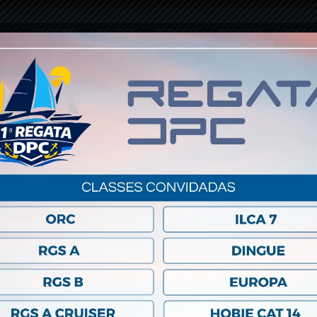
O CLUBE
NÁUTICA
ESPORTE
ESPAÇOS
ÁREA R
NNER_SITE_N
Previous Post