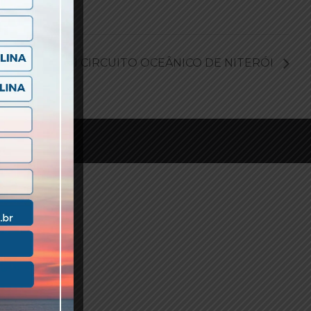
XXVII CIRCUITO OCEÂNICO DE NITERÓI