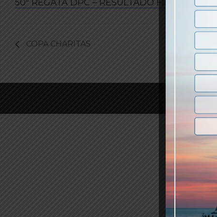
50ª REGATA DPC – RESULTADO FINAL
COPA CHARITAS